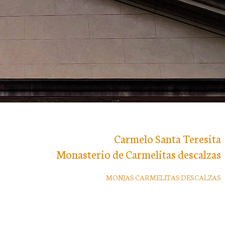
Carmelo Santa Teresita
Monasterio de Carmelitas descalzas
MONJAS CARMELITAS DESCALZAS