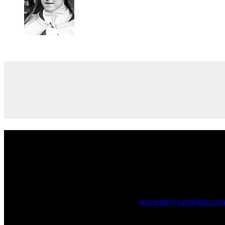
Quiénes somos
Somos una comunidad de monjas contemplativas de la Orden carmelit
Con nuestro trabajo y nuestra oración, vivimos nuestra misión en la Ig
Dejanos tu intención
Podés escribirnos a esta dirección de mail (
stateresita@carmelitas.com
Dónde estamos