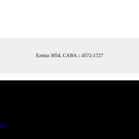
Ezeiza 3054, CABA :: 4572-1727
a.
lesia, que es la intercesión por todo el mundo.
.ar
), y rezaremos por todas tus intenciones, encomendándolas en nuestr