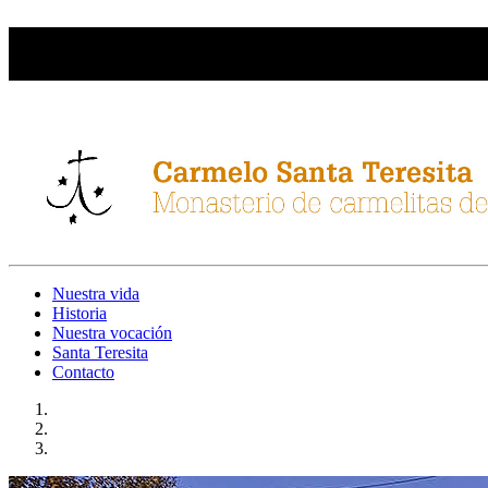
stateresita@carmelitas.com.ar
4572-1727 - Whatsapp para comprar artesanías: 11-5620-5858
Nuestra vida
Historia
Nuestra vocación
Santa Teresita
Contacto